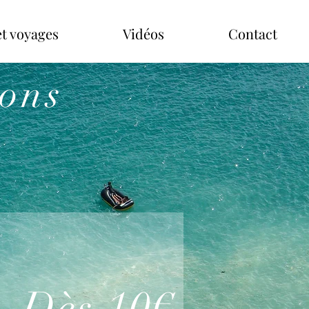
t voyages
Vidéos
Contact
ions
Dès 10€