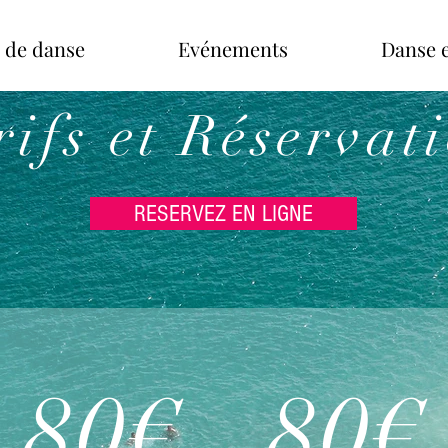
 de danse
Evénements
Danse e
rifs et Réservat
RESERVEZ EN LIGNE
80€
80€