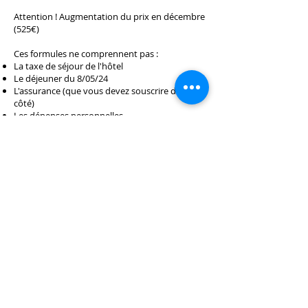
Attention !
Augmentation du prix en décembre
(525€)
Ces formules ne comprennent pas :
La taxe de séjour de l'hôtel
Le déjeuner du 8/05/24
L'assurance (que vous devez souscrire de votre
côté)
Les dépenses personnelles
Les boissons hors eau et vin à table.
La Boat Party.
Possibilité de paiement en 3 fois sur demande.
En savoir plus sur